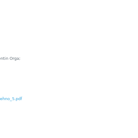
entin Orga;
ehno_5.pdf