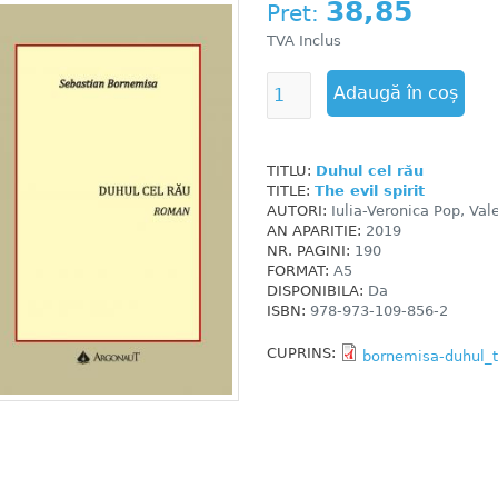
38,85
Pret:
TVA Inclus
TITLU:
Duhul cel rău
TITLE:
The evil spirit
AUTORI:
Iulia-Veronica Pop, Val
AN APARITIE:
2019
NR. PAGINI:
190
FORMAT:
A5
DISPONIBILA:
Da
ISBN:
978-973-109-856-2
CUPRINS:
bornemisa-duhul_t