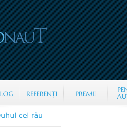
Jump to navigation
PE
ALOG
REFERENŢI
PREMII
AU
uhul cel rău