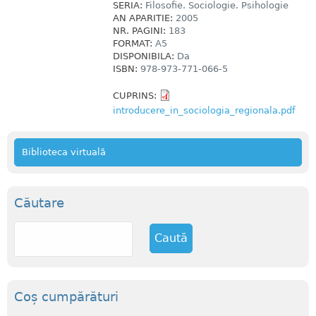
SERIA:
Filosofie. Sociologie. Psihologie
AN APARITIE:
2005
NR. PAGINI:
183
FORMAT:
A5
DISPONIBILA:
Da
ISBN:
978-973-771-066-5
CUPRINS:
introducere_in_sociologia_regionala.pdf
Biblioteca virtuală
Căutare
C
a
u
t
ă
Coș cumpărături