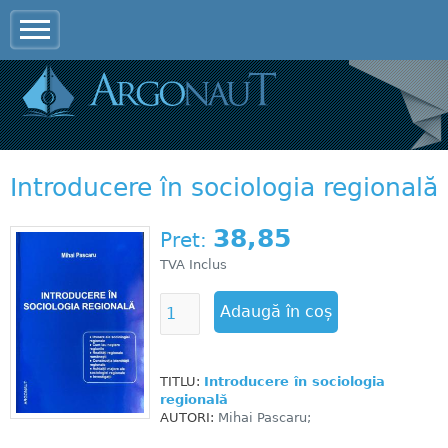
Jump to navigation
Introducere în sociologia regională
38,85
Pret:
TVA Inclus
TITLU:
Introducere în sociologia
regională
AUTORI:
Mihai Pascaru;