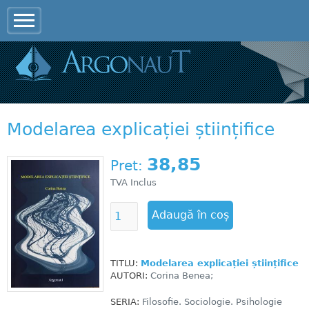
Jump to navigation
Modelarea explicației științifice
38,85
Pret:
TVA Inclus
TITLU:
Modelarea explicației științifice
AUTORI:
Corina Benea;
SERIA:
Filosofie. Sociologie. Psihologie