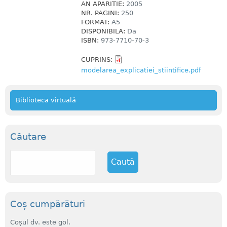
AN APARITIE:
2005
NR. PAGINI:
250
FORMAT:
A5
DISPONIBILA:
Da
ISBN:
973-7710-70-3
CUPRINS:
modelarea_explicatiei_stiintifice.pdf
Biblioteca virtuală
Căutare
C
a
u
t
ă
Coș cumpărături
Coșul dv. este gol.