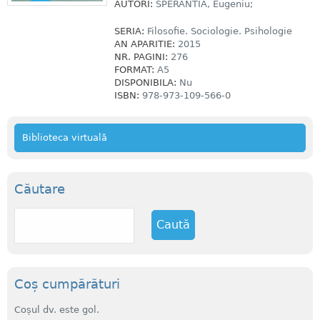
AUTORI:
SPERANTIA, Eugeniu;
SERIA:
Filosofie. Sociologie. Psihologie
AN APARITIE:
2015
NR. PAGINI:
276
FORMAT:
A5
DISPONIBILA:
Nu
ISBN:
978-973-109-566-0
Biblioteca virtuală
Căutare
C
a
u
t
ă
Coș cumpărături
Coșul dv. este gol.