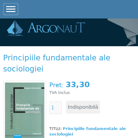
Jump to navigation
Principiile fundamentale ale
sociologiei
33,30
Pret:
TVA Inclus
TITLU:
Principiile fundamentale ale
sociologiei