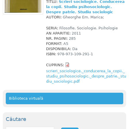
TITLU:
Scrieri sociologice. Conducerea
la copii. Studiu psihosociologic.
Despre patrie. Studiu sociologic
AUTORI:
Gheorghe Em. Marica;
SERIA:
Filosofie. Sociologie. Psihologie
AN APARITIE:
2011
NR. PAGINI:
285
FORMAT:
A5
DISPONIBILA:
Da
ISBN:
978-973-109-291-1
CUPRINS:
scrieri_sociologice._conducerea_la_copii._
studiu_psihosociologic._despre_patrie._stu
diu_sociologic.pdf
Biblioteca virtuală
Căutare
C