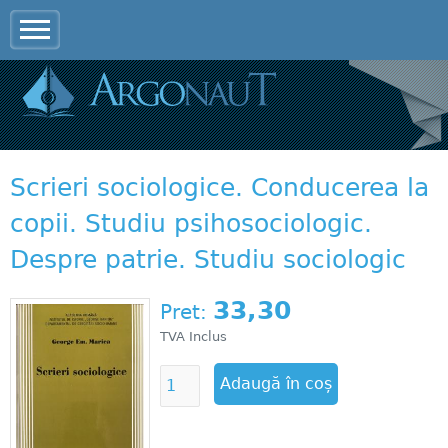
Jump to navigation
Scrieri sociologice. Conducerea la
copii. Studiu psihosociologic.
Despre patrie. Studiu sociologic
33,30
Pret:
TVA Inclus