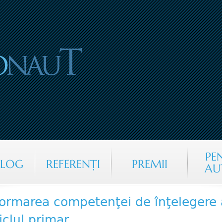
Jump to navigation
PE
ALOG
REFERENŢI
PREMII
AU
ormarea competenţei de înţelegere a 
iclul primar