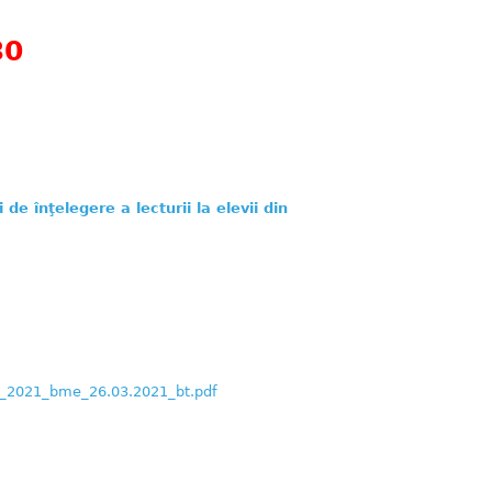
30
e înţelegere a lecturii la elevii din
_2021_bme_26.03.2021_bt.pdf