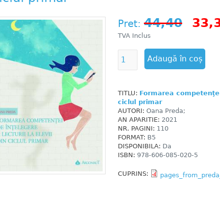
44,40
33,
Pret:
TVA Inclus
TITLU:
Formarea competenţei d
ciclul primar
AUTORI:
Oana Preda;
AN APARITIE:
2021
NR. PAGINI:
110
FORMAT:
B5
DISPONIBILA:
Da
ISBN:
978-606-085-020-5
CUPRINS:
pages_from_preda