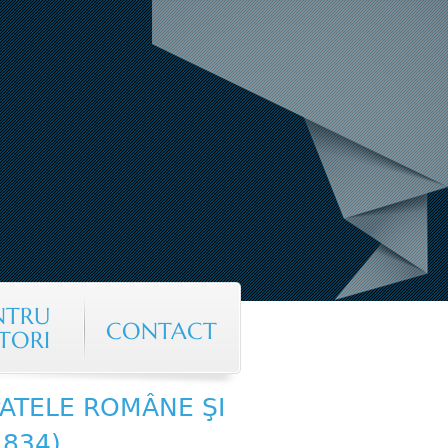
NTRU
CONTACT
TORI
PATELE ROMÂNE ŞI
834)