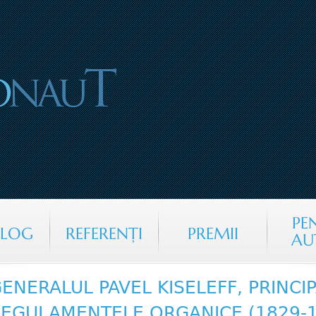
Jump to navigation
PE
ALOG
REFERENŢI
PREMII
AU
ENERALUL PAVEL KISELEFF, PRINCI
EGULAMENTELE ORGANICE (1829-1