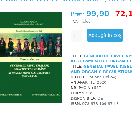
99,90
72,
Pret:
TVA Inclus
TITLU:
GENERALUL PAVEL KIS
REGULAMENTELE ORGANICE 
TITLE:
GENERAL PAVEL KISEL
AND ORGANIC REGULATIONS
AUTORI:
Tatiana Onilov;
AN APARITIE:
2020
NR. PAGINI:
517
FORMAT:
B5
DISPONIBILA:
Da
ISBN:
978-973-109-974-3