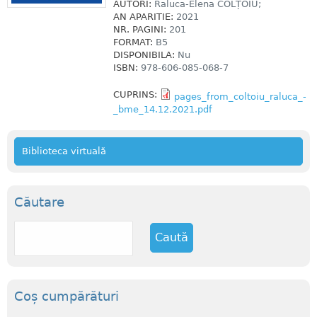
AUTORI:
Raluca-Elena COLȚOIU;
AN APARITIE:
2021
NR. PAGINI:
201
FORMAT:
B5
DISPONIBILA:
Nu
ISBN:
978-606-085-068-7
CUPRINS:
pages_from_coltoiu_raluca_-
_bme_14.12.2021.pdf
Biblioteca virtuală
Căutare
C
a
u
t
ă
Coș cumpărături