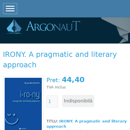
Jump to navigation
IRONY. A pragmatic and literary
approach
44,40
Pret:
TVA Inclus
TITLU:
IRONY. A pragmatic and literary
approach