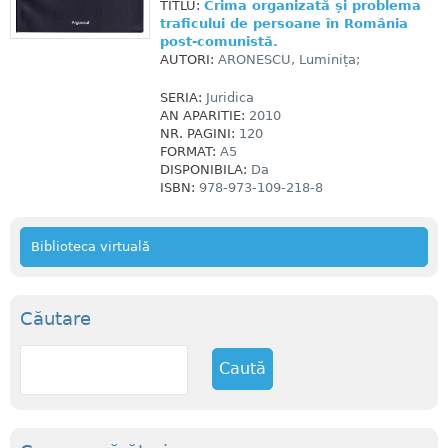
TITLU:
Crima organizată și problema
traficului de persoane în România
post-comunistă.
AUTORI:
ARONESCU, Luminița;
SERIA:
Juridica
AN APARITIE:
2010
NR. PAGINI:
120
FORMAT:
A5
DISPONIBILA:
Da
ISBN:
978-973-109-218-8
Biblioteca virtuală
Căutare
C
a
u
t
ă