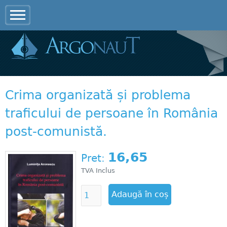
Jump to navigation
Crima organizată și problema
traficului de persoane în România
post-comunistă.
16,65
Pret:
TVA Inclus