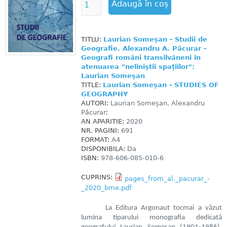
TITLU:
Laurian Someşan - Studii de
Geografie. Alexandru A. Păcurar -
Geografi români transilvăneni în
atenuarea "neliniştii spaţiilor":
Laurian Someşan
TITLE:
Laurian Someşan - STUDIES OF
GEOGRAPHY
AUTORI:
Laurian Someşan, Alexandru
Păcurar;
AN APARITIE:
2020
NR. PAGINI:
691
FORMAT:
A4
DISPONIBILA:
Da
ISBN:
978-606-085-010-6
CUPRINS:
pages_from_al._pacurar_-
_2020_bme.pdf
La Editura Argonaut tocmai a văzut
lumina tiparului monografia dedicată