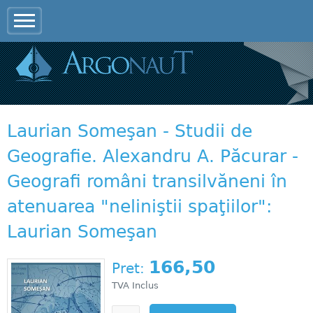
Jump to navigation
Laurian Someşan - Studii de
Geografie. Alexandru A. Păcurar -
Geografi români transilvăneni în
atenuarea "neliniştii spaţiilor":
Laurian Someşan
166,50
Pret:
TVA Inclus