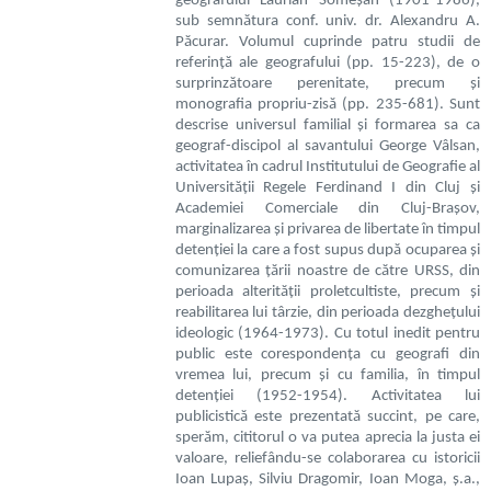
geografului Laurian Someșan (1901-1986),
sub semnătura conf. univ. dr. Alexandru A.
Păcurar. Volumul cuprinde patru studii de
referință ale geografului (pp. 15-223), de o
surprinzătoare perenitate, precum și
monografia propriu-zisă (pp. 235-681). Sunt
descrise universul familial și formarea sa ca
geograf-discipol al savantului George Vâlsan,
activitatea în cadrul Institutului de Geografie al
Universității Regele Ferdinand I din Cluj și
Academiei Comerciale din Cluj-Brașov,
marginalizarea și privarea de libertate în timpul
detenției la care a fost supus după ocuparea și
comunizarea țării noastre de către URSS, din
perioada alterității proletcultiste, precum și
reabilitarea lui târzie, din perioada dezghețului
ideologic (1964-1973). Cu totul inedit pentru
public este corespondența cu geografi din
vremea lui, precum și cu familia, în timpul
detenției (1952-1954). Activitatea lui
publicistică este prezentată succint, pe care,
sperăm, cititorul o va putea aprecia la justa ei
valoare, reliefându-se colaborarea cu istoricii
Ioan Lupaș, Silviu Dragomir, Ioan Moga, ș.a.,