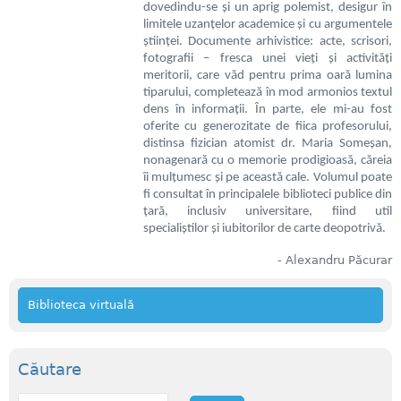
dovedindu-se și un aprig polemist, desigur în
limitele uzanțelor academice și cu argumentele
științei. Documente arhivistice: acte, scrisori,
fotografii – fresca unei vieți și activități
meritorii, care văd pentru prima oară lumina
tiparului, completează în mod armonios textul
dens în informații. În parte, ele mi-au fost
oferite cu generozitate de fiica profesorului,
distinsa fizician atomist dr. Maria Someșan,
nonagenară cu o memorie prodigioasă, căreia
îi mulțumesc și pe această cale. Volumul poate
fi consultat în principalele biblioteci publice din
țară, inclusiv universitare, fiind util
specialiștilor și iubitorilor de carte deopotrivă.
- Alexandru Păcurar
Biblioteca virtuală
Căutare
C