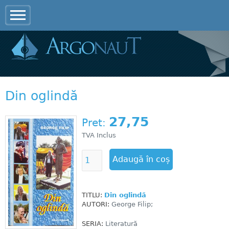
Jump to navigation
Din oglindă
27,75
Pret:
TVA Inclus
TITLU:
Din oglindă
AUTORI:
George Filip;
SERIA:
Literatură