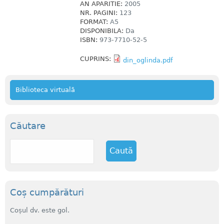
AN APARITIE:
2005
NR. PAGINI:
123
FORMAT:
A5
DISPONIBILA:
Da
ISBN:
973-7710-52-5
CUPRINS:
din_oglinda.pdf
Biblioteca virtuală
Căutare
C
a
u
t
ă
Coș cumpărături
Coșul dv. este gol.