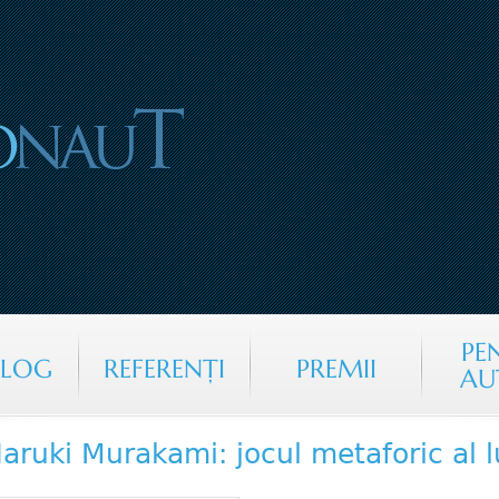
Jump to navigation
PE
ALOG
REFERENŢI
PREMII
AU
aruki Murakami: jocul metaforic al l