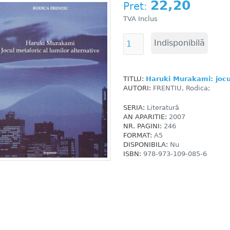
22,20
Pret:
TVA Inclus
TITLU:
Haruki Murakami: jocul
AUTORI:
FRENTIU, Rodica;
SERIA:
Literatură
AN APARITIE:
2007
NR. PAGINI:
246
FORMAT:
A5
DISPONIBILA:
Nu
ISBN:
978-973-109-085-6