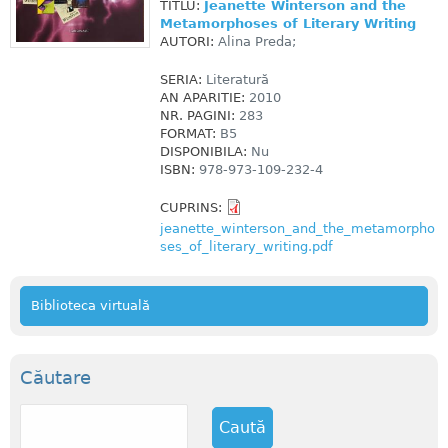
TITLU:
Jeanette Winterson and the
Metamorphoses of Literary Writing
AUTORI:
Alina Preda;
SERIA:
Literatură
AN APARITIE:
2010
NR. PAGINI:
283
FORMAT:
B5
DISPONIBILA:
Nu
ISBN:
978-973-109-232-4
CUPRINS:
jeanette_winterson_and_the_metamorpho
ses_of_literary_writing.pdf
Biblioteca virtuală
Căutare
C
a
u