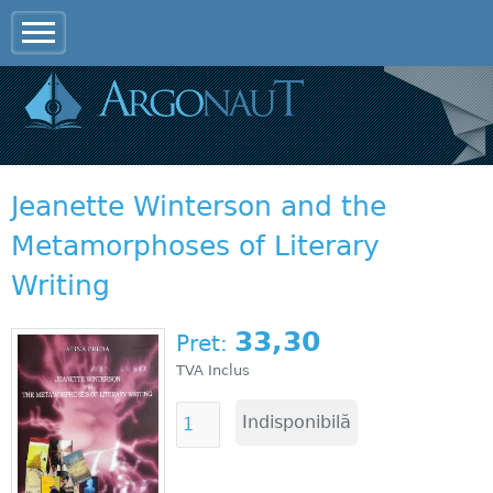
Jump to navigation
Jeanette Winterson and the
Metamorphoses of Literary
Writing
33,30
Pret:
TVA Inclus