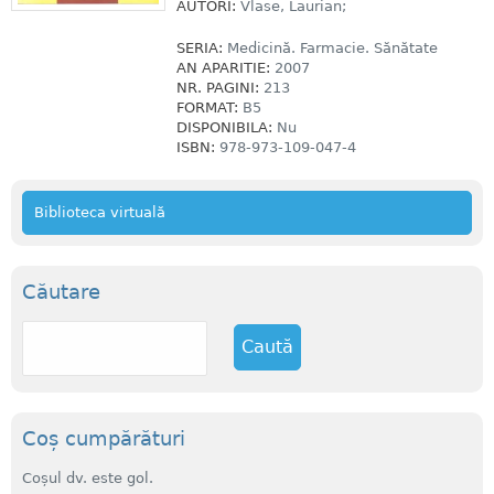
AUTORI:
Vlase, Laurian;
SERIA:
Medicină. Farmacie. Sănătate
AN APARITIE:
2007
NR. PAGINI:
213
FORMAT:
B5
DISPONIBILA:
Nu
ISBN:
978-973-109-047-4
Biblioteca virtuală
Căutare
C
a
u
t
ă
Coș cumpărături
Coșul dv. este gol.