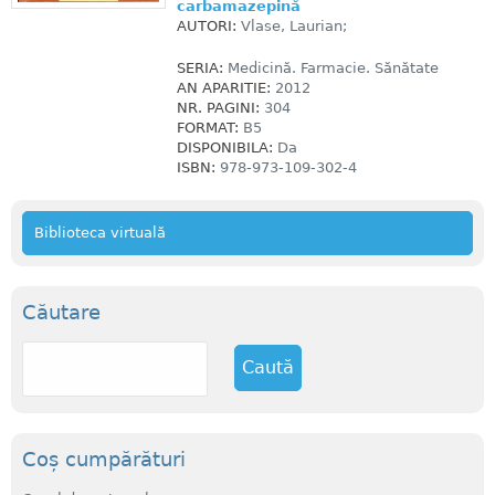
carbamazepină
AUTORI:
Vlase, Laurian;
SERIA:
Medicină. Farmacie. Sănătate
AN APARITIE:
2012
NR. PAGINI:
304
FORMAT:
B5
DISPONIBILA:
Da
ISBN:
978-973-109-302-4
Biblioteca virtuală
Căutare
C
a
u
t
ă
Coș cumpărături