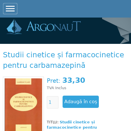
Jump to navigation
Studii cinetice și farmacocinetice
pentru carbamazepină
33,30
Pret:
TVA Inclus
TITLU:
Studii cinetice și
farmacocinetice pentru