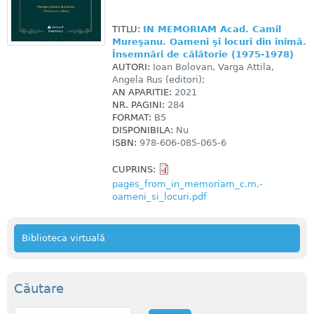
TITLU:
IN MEMORIAM Acad. Camil
Mureşanu. Oameni şi locuri din inimă.
Însemnări de călătorie (1975-1978)
AUTORI:
Ioan Bolovan, Varga Attila,
Angela Rus (editori);
AN APARITIE:
2021
NR. PAGINI:
284
FORMAT:
B5
DISPONIBILA:
Nu
ISBN:
978-606-085-065-6
CUPRINS:
pages_from_in_memoriam_c.m.-
oameni_si_locuri.pdf
Biblioteca virtuală
Căutare
C