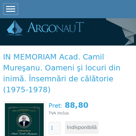
Jump to navigation
IN MEMORIAM Acad. Camil
Mureşanu. Oameni şi locuri din
inimă. Însemnări de călătorie
(1975-1978)
88,80
Pret:
TVA Inclus