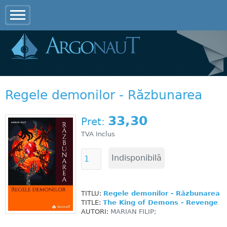
Jump to navigation
Regele demonilor - Răzbunarea
33,30
Pret:
TVA Inclus
TITLU:
Regele demonilor - Răzbunarea
TITLE:
The King of Demons - Revenge
AUTORI:
MARIAN FILIP;