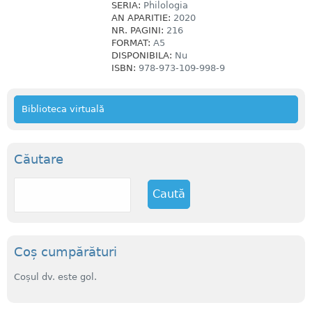
SERIA:
Philologia
AN APARITIE:
2020
NR. PAGINI:
216
FORMAT:
A5
DISPONIBILA:
Nu
ISBN:
978-973-109-998-9
Biblioteca virtuală
Căutare
C
a
u
t
ă
Coș cumpărături
Coșul dv. este gol.