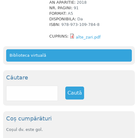
AN APARITIE:
2018
NR. PAGINI:
91
FORMAT:
A5
DISPONIBILA:
Da
ISBN:
978-973-109-784-8
CUPRINS:
alte_zari.pdf
Biblioteca virtuală
Căutare
C
a
u
t
ă
Coș cumpărături
Coșul dv. este gol.