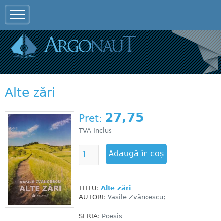
Jump to navigation
Alte zări
27,75
Pret:
TVA Inclus
TITLU:
Alte zări
AUTORI:
Vasile Zvăncescu;
SERIA:
Poesis