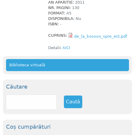
AN APARITIE:
2011
NR. PAGINI:
130
FORMAT:
A5
DISPONIBILA:
Nu
ISBN:
-
CUPRINS:
de_la_kosovo_spre_est.pdf
Detalii
AICI
Biblioteca virtuală
Căutare
C
a
u
t
ă
Coș cumpărături