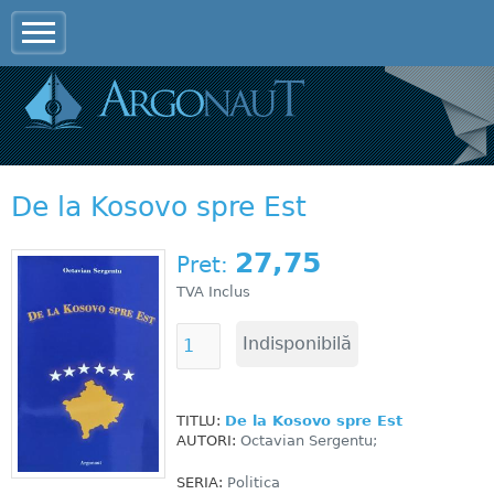
Jump to navigation
De la Kosovo spre Est
27,75
Pret:
TVA Inclus
TITLU:
De la Kosovo spre Est
AUTORI:
Octavian Sergentu;
SERIA:
Politica