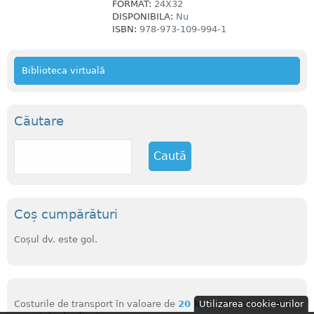
FORMAT:
24X32
DISPONIBILA:
Nu
ISBN:
978-973-109-994-1
Biblioteca virtuală
Căutare
C
a
u
t
ă
Coș cumpărături
Coșul dv. este gol.
Costurile de transport în valoare de
20 lei
(TVA inclus), vor fi
Utilizarea cookie-urilor