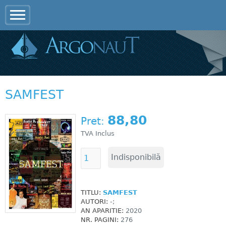
Jump to navigation
SAMFEST
88,80
Pret:
TVA Inclus
TITLU:
SAMFEST
AUTORI:
-;
AN APARITIE:
2020
NR. PAGINI:
276