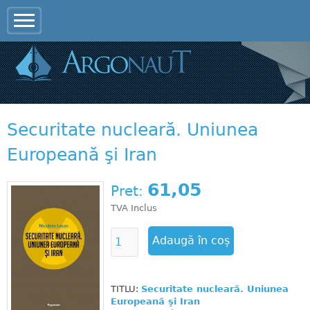
Jump to navigation
Securitate nucleară. Uniunea
Europeană şi Iran
61,05
Pret:
TVA Inclus
TITLU:
Securitate nucleară. Uniunea
Europeană şi Iran