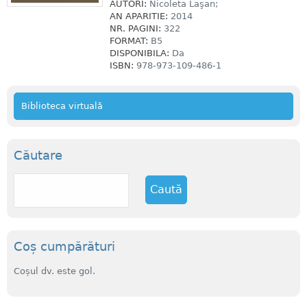
AUTORI:
Nicoleta Laşan;
AN APARITIE:
2014
NR. PAGINI:
322
FORMAT:
B5
DISPONIBILA:
Da
ISBN:
978-973-109-486-1
Biblioteca virtuală
Căutare
C
a
u
t
ă
Coș cumpărături
Coșul dv. este gol.