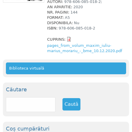
AUTORI:
978-606-085-018-2;
AN APARITIE:
2020
NR. PAGINI:
144
FORMAT:
A5
DISPONIBILA:
Nu
ISBN:
978-606-085-018-2
CUPRINS:
pages_from_volum_maxim_iuliu-
marius_morariu_-_bme_10.12.2020.pdf
Biblioteca virtuală
Căutare
C
a
u
t
ă
Coș cumpărături