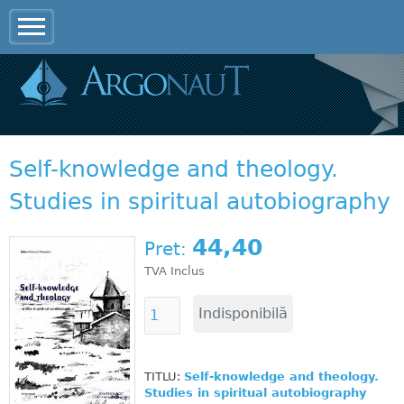
Jump to navigation
Self-knowledge and theology.
Studies in spiritual autobiography
44,40
Pret:
TVA Inclus
TITLU:
Self-knowledge and theology.
Studies in spiritual autobiography