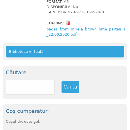
FORMAT:
A5
DISPONIBILA:
Nu
ISBN:
ISBN 978-973-109-979-8
CUPRINS:
pages_from_mirela_brown_bme_partea_1
_22.06.2020.pdf
Biblioteca virtuală
Căutare
C
a
u
t
ă
Coș cumpărături
Coșul dv. este gol.