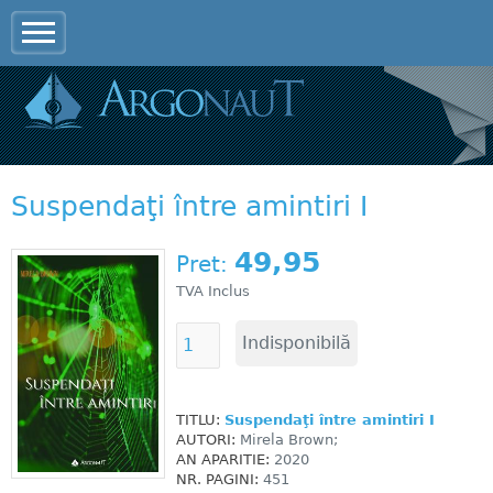
Jump to navigation
Suspendaţi între amintiri I
49,95
Pret:
TVA Inclus
TITLU:
Suspendaţi între amintiri I
AUTORI:
Mirela Brown;
AN APARITIE:
2020
NR. PAGINI:
451