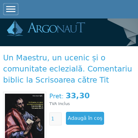
Jump to navigation
Un Maestru, un ucenic și o
comunitate eclezială. Comentariu
biblic la Scrisoarea către Tit
33,30
Pret:
TVA Inclus