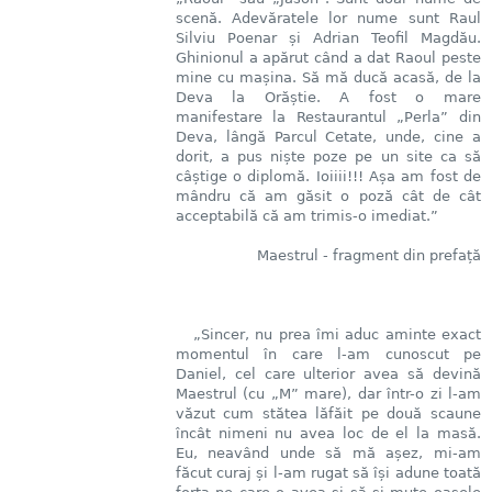
scenă. Adevăratele lor nume sunt Raul
Silviu Poenar și Adrian Teofil Magdău.
Ghinionul a apărut când a dat Raoul peste
mine cu mașina. Să mă ducă acasă, de la
Deva la Orăștie. A fost o mare
manifestare la Restaurantul „Perla” din
Deva, lângă Parcul Cetate, unde, cine a
dorit, a pus niște poze pe un site ca să
câștige o diplomă. Ioiiii!!! Așa am fost de
mândru că am găsit o poză cât de cât
acceptabilă că am trimis-o imediat.”
Maestrul - fragment din prefață
„Sincer, nu prea îmi aduc aminte exact
momentul în care l-am cunoscut pe
Daniel, cel care ulterior avea să devină
Maestrul (cu „M” mare), dar într-o zi l-am
văzut cum stătea lăfăit pe două scaune
încât nimeni nu avea loc de el la masă.
Eu, neavând unde să mă așez, mi-am
făcut curaj și l-am rugat să își adune toată