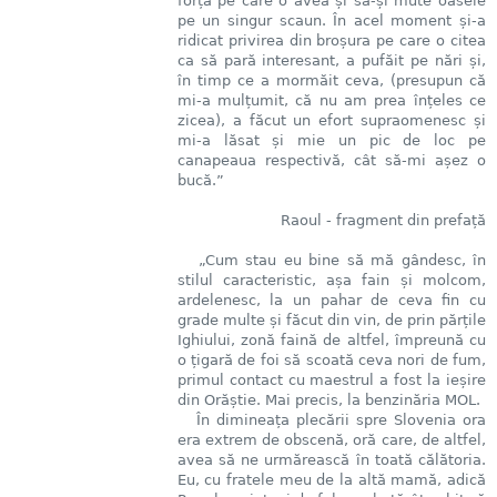
forța pe care o avea și să-și mute oasele
pe un singur scaun. În acel moment și-a
ridicat privirea din broșura pe care o citea
ca să pară interesant, a pufăit pe nări și,
în timp ce a mormăit ceva, (presupun că
mi-a mulțumit, că nu am prea înțeles ce
zicea), a făcut un efort supraomenesc și
mi-a lăsat și mie un pic de loc pe
canapeaua respectivă, cât să-mi așez o
bucă.”
Raoul - fragment din prefață
„Cum stau eu bine să mă gândesc, în
stilul caracteristic, așa fain și molcom,
ardelenesc, la un pahar de ceva fin cu
grade multe și făcut din vin, de prin părțile
Ighiului, zonă faină de altfel, împreună cu
o țigară de foi să scoată ceva nori de fum,
primul contact cu maestrul a fost la ieșire
din Orăștie. Mai precis, la benzinăria MOL.
În dimineața plecării spre Slovenia ora
era extrem de obscenă, oră care, de altfel,
avea să ne urmărească în toată călătoria.
Eu, cu fratele meu de la altă mamă, adică