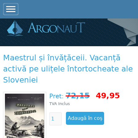
Jump to navigation
Maestrul și învățăceii. Vacanță
activă pe ulițele întortocheate ale
Sloveniei
72,15
49,95
Pret:
TVA Inclus