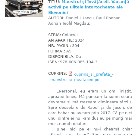
TITLU:
Maestrul și învățăceii. Vacanță
activă pe ulițele întortocheate ale
Sloveniei
AUTORI:
Daniel I. Iancu, Raul Poenar,
Adrian Teofil Magdău;
SERIA:
Colocvii
AN APARITIE:
2024
NR. PAGINI:
304
FORMAT:
A5
DISPONIBILA:
Da
ISBN:
978-606-085-194-3
CUPRINS:
cuprins_si_prefata_-
_maestru_si_invataceii.pdf
„Personal, eu eram un om liniștit,
aproape leneș. Mă puneam la somn seara
devreme și mă trezeam dimineața târziu.
Spre deosebire de Raoul și de Jason, de
care habar nu aveam prin 2017. Că pe nici
unul dintre ei nu i-am dus eu pe munți mai
mici, numiți dealuri.
Bine, nici pe ei nu-i cheamă chiar
„Raoul” sau „Jason”. Sunt doar nume de