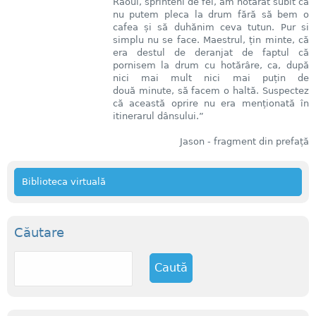
Raoul, sprinteni de fel, am hotărât subit că
nu putem pleca la drum fără să bem o
cafea și să duhănim ceva tutun. Pur si
simplu nu se face. Maestrul, țin minte, că
era destul de deranjat de faptul că
pornisem la drum cu hotărâre, ca, după
nici mai mult nici mai puțin de
două minute, să facem o haltă. Suspectez
că această oprire nu era menționată în
itinerarul dânsului.”
Jason - fragment din prefață
Biblioteca virtuală
Căutare
C
a
u
t
ă