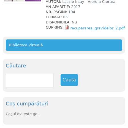
AUTORI:
Laszlo Irsay , Viorela Ciortea;
AN APARITIE:
2017
NR. PAGINI:
194
FORMAT:
B5
DISPONIBILA:
Nu
CUPRINS:
recuperarea_gravidelor_2.pdf
Biblioteca virtuală
Căutare
C
a
u
t
ă
Coș cumpărături
Coșul dv. este gol.