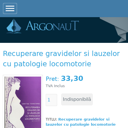
Jump to navigation
Recuperare gravidelor si lauzelor
cu patologie locomotorie
33,30
Pret:
TVA Inclus
TITLU:
Recuperare gravidelor si
lauzelor cu patologie locomotorie